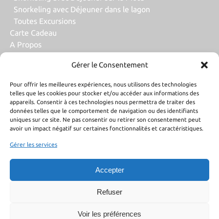
Snorkeling avec Déjeuner dans le lagon
Toutes Excursions
Carte Cadeau
A Propos
Nous Contacter
Gérer le Consentement
Contactez Nous
Pour offrir les meilleures expériences, nous utilisons des technologies
telles que les cookies pour stocker et/ou accéder aux informations des
appareils. Consentir à ces technologies nous permettra de traiter des
+68987764343
données telles que le comportement de navigation ou des identifiants
uniques sur ce site. Ne pas consentir ou retirer son consentement peut
+68987764343
avoir un impact négatif sur certaines fonctionnalités et caractéristiques.
Gérer les services
reefdiscovery@gmail.com
98730 Bora-Bora Îles Sous-le-Vent
Accepter
Refuser
Voir les préférences