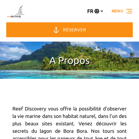
Aller à la navigation principale
Aller au contenu
Aller au pied de page
FR
MENU
Sélectionnez
votre
langue
RÉSERVER
A Propos
Reef Discovery vous offre la possibilité d’observer
la vie marine dans son habitat naturel, dans l’un des
plus beaux sites existant. Venez découvrir les
secrets du lagon de Bora Bora. Nos tours sont
accessibles pour les nageurs de tout âge et de tout